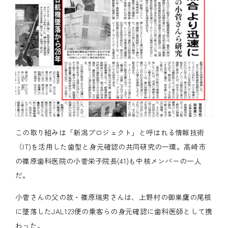
この取り組みは「新潟プロジェクト」と呼はれる情報技術
（IT)を活用した歯型と身元確認の共同研究の一環。高崎市
の篠原歯科医院の小菅栄子院長(41)も中核メンバーの一人
だ。
小菅さんの父の故・篠原瑞男さんは、上野村の御巣鷹の尾根
に墜落したJAL123便の乗客らの身元確認に歯科医師として携
わった。