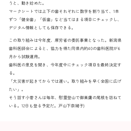
うと、動き姶めた。
マークシートでは上下の歯それぞれに数字を割り当て、1本
ずつ「健全歯」「仮歯」など当てはまる項目にチェックし、
デジタル情報としても保存できる。
この取り組みは今年度、厚労省の委託事業となった。新潟県
歯科医師会によると、協力を得た同県内約40の歯科医院が6
月から試験運用。
歯科医の意見を聞き、今年度中にチェック項目を最終決定す
る。
「大災害が起きてからでは遅い。取り組みを早く全国に広げ
たい」。
そう話す小菅さんは毎年、慰霊登山で御巣鷹の尾根を訪ねて
いる。12日も登る予定だ。戸山下奈緒子)