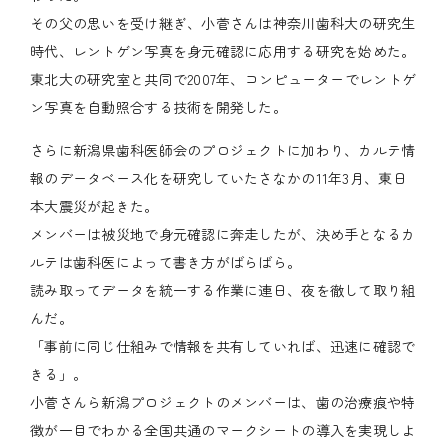
その父の思いを受け継ぎ、小菅さんは神奈川歯科大の研究生
時代、レントゲン写真を身元確認に応用する研究を始めた。
東北大の研究室と共同で2007年、コンピューターでレントゲ
ン写真を自動照合する技術を開発した。
さらに新潟県歯科医師会のプロジェクトに加わり、カルテ情
報のデータベース化を研究していたさなかの11年3月、東日
本大震災が起きた。
メンバーは被災地で身元確認に奔走したが、決め手となるカ
ルテは歯科医によって書き方がばらばら。
読み取ってデータを統一する作業に連日、夜を徹して取り組
んだ。
「事前に同じ仕組みで情報を共有していれば、迅速に確認で
きる」。
小菅さんら新潟プロジェクトのメンバーは、歯の治療痕や特
徴が一目でわかる全国共通のマークシートの導入を実現しよ