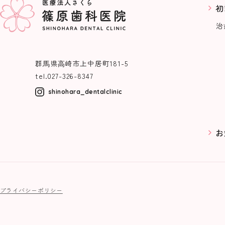
初
治
群⾺県⾼崎市上中居町181-5
tel.
027-326-8347
shinohara_dentalclinic
お
プライバシーポリシー